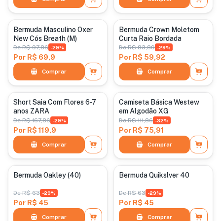
Categoria padrão
Categoria padrão
Bermuda Masculino Oxer
Bermuda Crown Moletom
New Cós Breath (M)
Curta Raio Bordada
De
R$ 97,86
De
R$ 83,89
-
29
%
-
29
%
Por
R$ 69,9
Por
R$ 59,92
Comprar
Comprar
Categoria padrão
Categoria padrão
Short Saia Com Flores 6-7
Camiseta Básica Westew
anos ZARA
em Algodão XG
De
R$ 167,86
De
R$ 111,86
-
29
%
-
32
%
Por
R$ 119,9
Por
R$ 75,91
Comprar
Comprar
Categoria padrão
Categoria padrão
Bermuda Oakley (40)
Bermuda Quikslver 40
De
R$ 63
De
R$ 63
-
29
%
-
29
%
Por
R$ 45
Por
R$ 45
Comprar
Comprar