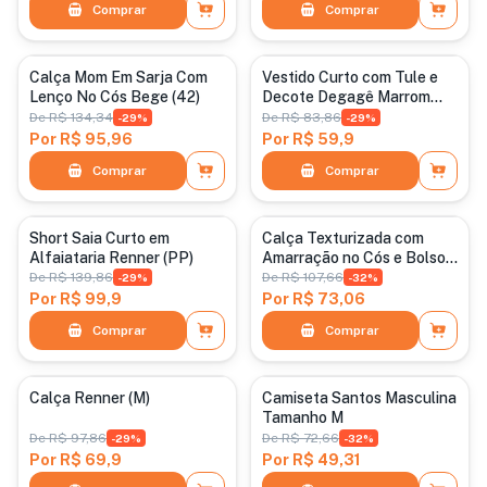
Comprar
Comprar
Categoria padrão
Categoria padrão
Calça Mom Em Sarja Com
Vestido Curto com Tule e
Lenço No Cós Bege (42)
Decote Degagê Marrom
Tam P
De
R$ 134,34
De
R$ 83,86
-
29
%
-
29
%
Por
R$ 95,96
Por
R$ 59,9
Comprar
Comprar
Categoria padrão
Categoria padrão
Short Saia Curto em
Calça Texturizada com
Alfaiataria Renner (PP)
Amarração no Cós e Bolsos
Bege Renner Tamanho P
De
R$ 139,86
De
R$ 107,66
-
29
%
-
32
%
Por
R$ 99,9
Por
R$ 73,06
Comprar
Comprar
Categoria padrão
Categoria padrão
Calça Renner (M)
Camiseta Santos Masculina
Tamanho M
De
R$ 97,86
De
R$ 72,66
-
29
%
-
32
%
Por
R$ 69,9
Por
R$ 49,31