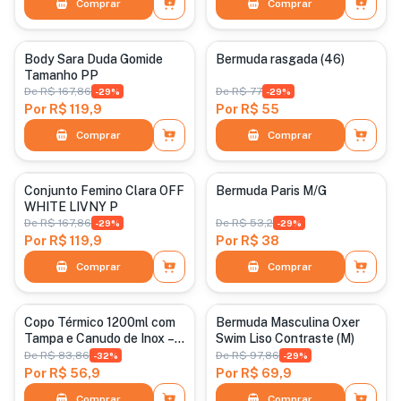
Comprar
Comprar
Categoria padrão
Categoria padrão
Body Sara Duda Gomide
Bermuda rasgada (46)
Tamanho PP
De
R$ 167,86
De
R$ 77
-
29
%
-
29
%
Por
R$ 119,9
Por
R$ 55
Comprar
Comprar
Categoria padrão
Categoria padrão
Conjunto Femino Clara OFF
Bermuda Paris M/G
WHITE LIVNY P
De
R$ 167,86
De
R$ 53,2
-
29
%
-
29
%
Por
R$ 119,9
Por
R$ 38
Comprar
Comprar
Categoria padrão
Categoria padrão
Copo Térmico 1200ml com
Bermuda Masculina Oxer
Tampa e Canudo de Inox –
Swim Liso Contraste (M)
Alta Durabilidade
De
R$ 83,86
De
R$ 97,86
-
32
%
-
29
%
Por
R$ 56,9
Por
R$ 69,9
Comprar
Comprar