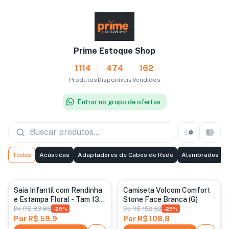
Prime Estoque Shop
1114
474
162
Produtos
Disponíveis
Vendidos
Entrar no grupo de ofertas
Todas
Acústicas
Adaptadores de Cabos de Rede
Alambrados
Categoria padrão
Categoria padrão
Saia Infantil com Rendinha
Camiseta Volcom Comfort
e Estampa Floral - Tam 13-
Stone Face Branca (G)
14 Bege/Vermelho
De
R$ 83,86
De
R$ 152,32
-
29
%
-
29
%
Por
R$ 59,9
Por
R$ 108,8