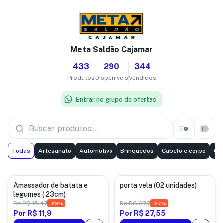
Meta Saldão Cajamar
433
290
344
Produtos
Disponíveis
Vendidos
Entrar no grupo de ofertas
Todas
Artesanato
Automotivo
Brinquedos
Cabelo e corpo
Ca
cozinha
Decoração
Amassador de batata e
porta vela (02 unidades)
legumes ( 23cm)
De
R$ 15,47
De
R$ 37,7
-
23
%
-
27
%
Por
R$ 11,9
Por
R$ 27,55