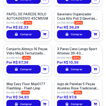
Casa
Casa
PAPEL DE PAREDE ROLO
Gaveteiro Organizador
AUTOADESIVO 45CMX5M
Coza Alto Poli 3 Gavetas
Dobrável Tecido Off White
De
R$ 30,55
De
R$ 49,66
-
27
%
-
27
%
28x18x36cm
Por
R$ 22,33
Por
R$ 36,29
Comprar
Comprar
Utensílios de Casa
Vestuario
Conjunto Almoço 16 Peças
3 Pares Cano Longo Sport
Vidro Maçã Texturizado
Altomax 39-43
Transparente
Confortável!
De
R$ 92,17
De
R$ 14,17
-
27
%
-
27
%
Por
R$ 67,36
Por
R$ 10,36
Comprar
Comprar
Limpeza
Utensílios de Casa
Mop Easy Floor Mop0177
Jogo de Panelas 5 Peças
Flashlimp - Flash Limp
Alumínio Rosa Tradicional –
Ideal para o Dia a Dia
De
R$ 47,8
De
R$ 127,15
-
27
%
-
23
%
Por
R$ 34,93
Por
R$ 97,8
Comprar
Comprar