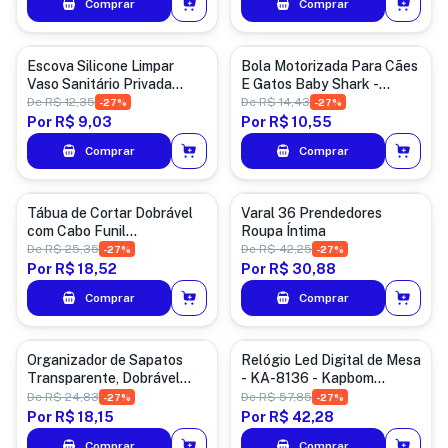
Comprar
Comprar
Casa
Pet
Escova Silicone Limpar
Bola Motorizada Para Cães
Vaso Sanitário Privada
E Gatos Baby Shark -
Quina Banheiro em Silicone
Beavers Ball
De
R$ 12,35
De
R$ 14,43
-
27
%
-
27
%
com Base Suporte (Azul)
Por
R$ 9,03
Por
R$ 10,55
Comprar
Comprar
Utensílios de Casa
Lavanderia
Tábua de Cortar Dobrável
Varal 36 Prendedores
com Cabo Funil
Roupa Íntima
Polipropileno Flexível Livre
De
R$ 25,35
De
R$ 42,25
-
27
%
-
27
%
de BPA Antiderrapante cor
Por
R$ 18,52
Por
R$ 30,88
Laranja
Comprar
Comprar
Casa
Eletronicos
Organizador de Sapatos
Relógio Led Digital de Mesa
Transparente, Dobrável
- KA-8136 - Kapbom
com Zíper, Duplos
UNICA
De
R$ 24,83
De
R$ 57,85
-
27
%
-
27
%
Compartimentos, Alças
Por
R$ 18,15
Por
R$ 42,28
Portáteis, 40x30x15cm
Comprar
Comprar