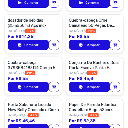
Comprar
Comprar
Diversos
Brinquedos
dosador de bebidas
Quebra-cabeça Orbe
(25ml/50ml) Aço inox
Camaleão 50 Peças De
Madeira - Puzi
De
R$ 19,5
De
R$ 71,5
-
27
%
-
23
%
Por
R$ 14,25
Por
R$ 55
Comprar
Comprar
Brinquedos
Limpeza
Quebra-cabeça
Conjunto De Banheiro Dual
3793584182114 Coruja 50
Porta Escova Pasta E
Peças De Madeira - Puzi
Sabonete - Ou Cor Branco
De
R$ 71,5
De
R$ 62,4
-
23
%
-
27
%
Por
R$ 55
Por
R$ 45,6
Comprar
Comprar
Limpeza
Construção
Porta Sabonete Liquido
Papel De Parede Edantex
New Belly Cromado e Cinza
Castellani Bege 53cm /
4,5m²
De
R$ 63,57
De
R$ 71,63
-
27
%
-
27
%
Por
R$ 46,46
Por
R$ 52,35