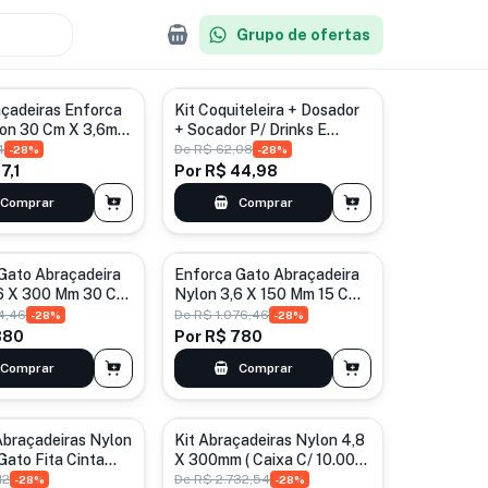
Grupo de ofertas
çadeiras Enforca
Kit Coquiteleira + Dosador
lon 30 Cm X 3,6mm
+ Socador P/ Drinks E
r Preto
Bebidas
4
De
R$ 62,08
-
28
%
-
28
%
7,1
Por
R$ 44,98
Comprar
Comprar
Gato Abraçadeira
Enforca Gato Abraçadeira
6 X 300 Mm 30 Cm
Nylon 3,6 X 150 Mm 15 Cm
L Preto
12000 Un Preto
14,46
De
R$ 1.076,46
-
28
%
-
28
%
880
Por
R$ 780
Comprar
Comprar
Abraçadeiras Nylon
Kit Abraçadeiras Nylon 4,8
Gato Fita Cinta
X 300mm ( Caixa C/ 10.000
Branco
Unid ) Branco
12
De
R$ 2.732,54
-
28
%
-
28
%