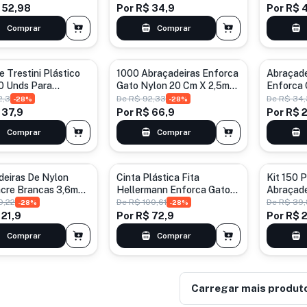
 52,98
Por
R$ 34,9
Por
R$ 
Comprar
Comprar
 Trestini Plástico
1000 Abraçadeiras Enforca
Abraçade
0 Unds Para
Gato Nylon 20 Cm X 2,5mm
Enforca
gem
Cor Preto
3,6mm 1
2,3
De
R$ 92,33
De
R$ 34
-
28
%
-
28
%
Branco
 37,9
Por
R$ 66,9
Por
R$ 
Comprar
Comprar
deiras De Nylon
Cinta Plástica Fita
Kit 150 P
acre Brancas 3,6mm
Hellermann Enforca Gato
Abraçade
m Branco
30 Cm 500 Unid C Preto
Nyl
0,22
De
R$ 100,61
De
R$ 39
-
28
%
-
28
%
 21,9
Por
R$ 72,9
Por
R$ 
Comprar
Comprar
Carregar mais produt