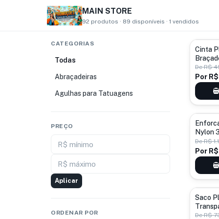
MAIN STORE
92 produtos · 89 disponíveis · 1 vendidos
CATEGORIAS
Cinta P
Braçad
Todas
Gato 4
De
R$ 4
Abraçadeiras
Por
R$
Agulhas para Tatuagens
Enforc
PREÇO
Nylon 
De
R$ 1.
R$ mínimo
Por
R$
R$ máximo
Aplicar
Saco Pl
Transp
ORDENAR POR
1kg - 
De
R$ 73