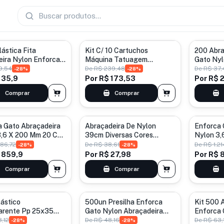
lástica Fita
Kit C/ 10 Cartuchos
200 Abra
eira Nylon Enforca
Máquina Tatuagem
Gato Ny
0cm 100un Preto
Rotativa 15 Magnum- Mmp
Preta Co
9,54
De
R$ 239,48
De
R$ 37,
-
28
%
-
28
%
27
 35,9
Por
R$ 173,53
Por
R$ 2
Comprar
Comprar
a Gato Abraçadeira
Abraçadeira De Nylon
Enforca 
3,6 X 200 Mm 20 Cm
39cm Diversas Cores
Nylon 3,
10000 Un Preto
Pacote C/ 200 Peças
7200 Un 
186,72
De
R$ 38,61
De
R$ 1.2
-
28
%
-
28
%
Branco
 859,9
Por
R$ 27,98
Por
R$ 
Comprar
Comprar
ástico
500un Presilha Enforca
Kit 500 
arente Pp 25x35
Gato Nylon Abraçadeira
Enforca 
Para Embalagens
Fita 3x200mm Preto
Branco 
,12
De
R$ 48,16
De
R$ 63,
-
28
%
-
28
%