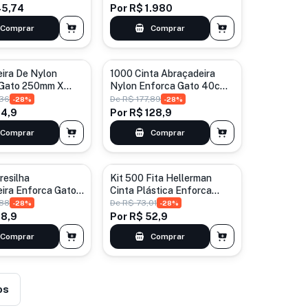
45,74
Por
R$ 1.980
Comprar
Comprar
ira De Nylon
1000 Cinta Abraçadeira
 Gato 250mm X
Nylon Enforca Gato 40cm
00 Unidades
Lacre Atacado
,36
De
R$ 177,89
-
28
%
-
28
%
24,9
Por
R$ 128,9
Comprar
Comprar
resilha
Kit 500 Fita Hellerman
ira Enforca Gato
Cinta Plástica Enforca
on 3 Tamanhos Branco
Gato 5 Tamanho Preto
,88
De
R$ 73,01
-
28
%
-
28
%
28,9
Por
R$ 52,9
Comprar
Comprar
os