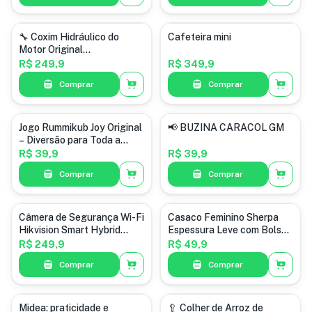
automotiva
🔧 Coxim Hidráulico do
Cafeteira mini
Motor Original
Peugeot/Citroën
R$ 249,9
R$ 349,9
Comprar
Comprar
infantil
automotiva
Jogo Rummikub Joy Original
📢 BUZINA CARACOL GM
– Diversão para Toda a
Família!
R$ 39,9
R$ 39,9
Comprar
Comprar
Câmera de Segurança Wi-Fi
Casaco Feminino Sherpa
Hikvision Smart Hybrid
Espessura Leve com Bolsos
Light – Proteção
• - Modelo Teddy Macio e
R$ 249,9
R$ 49,9
Inteligente para Sua Casa
Confortável
Comprar
Comprar
ou Empresa!
Midea: praticidade e
🥄 Colher de Arroz de