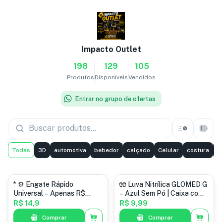
Impacto Outlet
198
129
105
Produtos
Disponíveis
Vendidos
Entrar no grupo de ofertas
Todas
3D
automotiva
bebedor
calçado
Celular
costura
f
variedades
* ⚙️ Engate Rápido
🧤 Luva Nitrílica GLOMED G
Universal – Apenas R$
– Azul Sem Pó | Caixa com
14,90 o Par!
100 Unidades
R$ 14,9
R$ 9,99
Comprar
Comprar