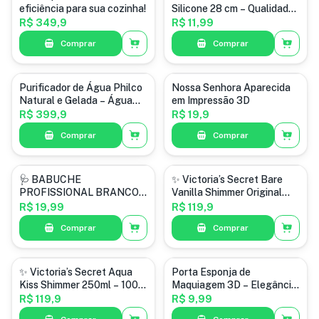
eficiência para sua cozinha!
Silicone 28 cm – Qualidade
e Economia por Apenas R$
R$ 349,9
R$ 11,99
11,99!
Comprar
Comprar
3D
Purificador de Água Philco
Nossa Senhora Aparecida
Natural e Gelada – Água
em Impressão 3D
Pura com Muito Mais
R$ 399,9
R$ 19,9
Praticidade!
Comprar
Comprar
calçado
perfume
🩺 BABUCHE
✨ Victoria’s Secret Bare
PROFISSIONAL BRANCO –
Vanilla Shimmer Original
TAM. 34/35 | OFERTA
250ml ✨
R$ 19,99
R$ 119,9
IMPERDÍVEL! 🤍
Comprar
Comprar
3D
✨ Victoria’s Secret Aqua
Porta Esponja de
Kiss Shimmer 250ml – 100%
Maquiagem 3D – Elegância
Original ✨
e Higiene no Seu Dia a Dia!
R$ 119,9
R$ 9,99