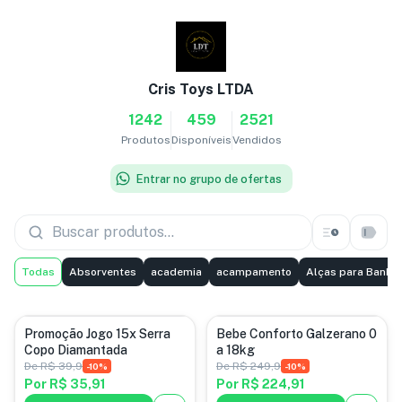
Cris Toys LTDA
1242
459
2521
Produtos
Disponíveis
Vendidos
Entrar no grupo de ofertas
Todas
Absorventes
academia
acampamento
Alças para Banhei
ferramentas
Promoção Jogo 15x Serra
Bebe Conforto Galzerano 0
Copo Diamantada
a 18kg
De
R$ 39,9
De
R$ 249,9
-
10
%
-
10
%
Por
R$ 35,91
Por
R$ 224,91