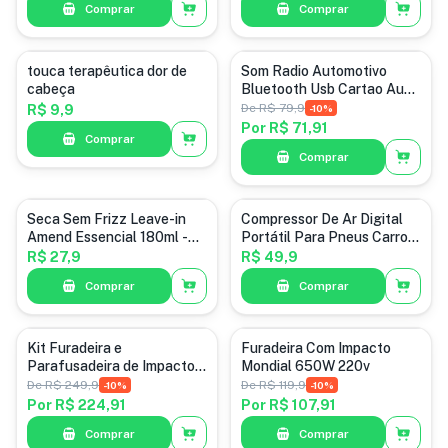
Comprar
Comprar
touca
eletrônicos
touca terapêutica dor de
Som Radio Automotivo
cabeça
Bluetooth Usb Cartao Aux
Fm Mp3
De
R$ 79,9
R$ 9,9
-
10
%
Por
R$ 71,91
Comprar
Comprar
cosméticos
eletrônicos
Seca Sem Frizz Leave-in
Compressor De Ar Digital
Amend Essencial 180ml -
Portátil Para Pneus Carros
Sem Secador
E Motos Bolas
R$ 27,9
R$ 49,9
Comprar
Comprar
ferramentas
ferramentas
Kit Furadeira e
Furadeira Com Impacto
Parafusadeira de Impacto
Mondial 650W 220v
Brushless CyberLite 16.8V
De
R$ 249,9
De
R$ 119,9
-
10
%
-
10
%
3x Baterias e Acessórios
Por
R$ 224,91
Por
R$ 107,91
Comprar
Comprar