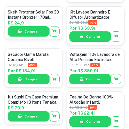
Protetores e Bloqueadores
Banheiro
Skelt Protetor Solar Fps 30
Kit Lavabo Banheiro E
Instant Bronzer 170ml
Difusor Aromatizador
Proteção Solar Leve
De
R$ 59,9
R$ 24,9
-
10
%
Bronzeado Gradual E
Por
R$ 53,91
Comprar
Natural Summer Vibes
Comprar
eletrodoméstico
Secador Gama Marula
Voltagem 110v Lavadora de
Ceramic Bivolt
Alta Pressão Eletrolux
Nova
De
R$ 149,9
De
R$ 399,9
-
10
%
-
10
%
Por
R$ 134,91
Por
R$ 359,91
Comprar
Comprar
toalhas
Kit Sushi Em Casa Premium
Toalha De Banho 100%
Completo 13 Itens Tanaka
Algodão Infantil
Nori Panko Arroz Japonês
De
R$ 24,9
R$ 79,9
-
10
%
Sudarê Tarê
Por
R$ 22,41
Comprar
Comprar