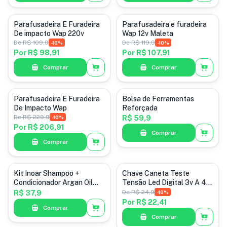
Categoria padrão
ferramentas
Parafusadeira E Furadeira
Parafusadeira e furadeira
De impacto Wap 220v
Wap 12v Maleta
De
R$ 109,9
De
R$ 119,9
-
10
%
-
10
%
Por
R$ 98,91
Por
R$ 107,91
Comprar
Comprar
Categoria padrão
ferramentas
Parafusadeira E Furadeira
Bolsa de Ferramentas
De Impacto Wap
Reforçada
De
R$ 229,9
-
10
%
R$ 59,9
Por
R$ 206,91
Comprar
Comprar
cosméticos
Categoria padrão
Kit Inoar Shampoo +
Chave Caneta Teste
Condicionador Argan Oil
Tensão Led Digital 3v A 48
Hidratante 2X1Litro
V
De
R$ 24,9
R$ 37,9
-
10
%
Por
R$ 22,41
Comprar
Comprar