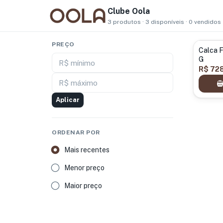
Clube Oola
3 produtos · 3 disponíveis · 0 vendidos
PREÇO
Calca 
G
R$ mínimo
R$ 72
R$ máximo
Aplicar
ORDENAR POR
Mais recentes
Menor preço
Maior preço