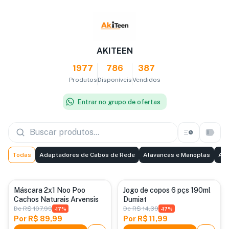
AKITEEN
1977
786
387
Produtos
Disponíveis
Vendidos
Entrar no grupo de ofertas
Todas
Adaptadores de Cabos de Rede
Alavancas e Manoplas
Alt
Categoria padrão
Categoria padrão
Máscara 2x1 Noo Poo
Jogo de copos 6 pçs 190ml
Cachos Naturais Arvensis
Dumiat
De
R$ 107,99
De
R$ 14,39
-
17
%
-
17
%
Por
R$ 89,99
Por
R$ 11,99