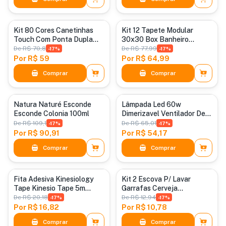
Categoria padrão
Categoria padrão
Kit 80 Cores Canetinhas
Kit 12 Tapete Modular
Touch Com Ponta Dupla
30x30 Box Banheiro
Color O.t
Chuveiro Vestiário Cor
De
R$ 70,8
De
R$ 77,99
-
17
%
-
17
%
Cinza Geométrica
Por
R$ 59
Por
R$ 64,99
Comprar
Comprar
Categoria padrão
Categoria padrão
Natura Naturé Esconde
Lâmpada Led 60w
Esconde Colonia 100ml
Dimerizavel Ventilador De
Teto Bivolt Turbo 42.02 Cm
De
R$ 109,1
De
R$ 65,01
-
17
%
-
17
%
60w Branco De Alta
Por
R$ 90,91
Por
R$ 54,17
Potência Silencioso Modelo
Comprar
Comprar
Premi
Categoria padrão
Categoria padrão
Fita Adesiva Kinesiology
Kit 2 Escova P/ Lavar
Tape Kinesio Tape 5m
Garrafas Cerveja
Suporte Muscular Sortida
Mamadeira Nylon 38 Cm
De
R$ 20,18
De
R$ 12,94
-
17
%
-
17
%
De Acordo Com A Cor
Roxo
Por
R$ 16,82
Por
R$ 10,78
Disponível Em Estoque
Comprar
Comprar