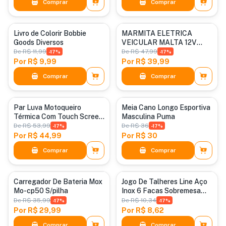
Comprar
Comprar
Categoria padrão
Categoria padrão
Livro de Colorir Bobbie
MARMITA ELETRICA
Goods Diversos
VEICULAR MALTA 12V
BIVOLT PARA CARRO
De
R$ 11,99
De
R$ 47,99
-
17
%
-
17
%
CAMINHÃO
Por
R$ 9,99
Por
R$ 39,99
Comprar
Comprar
Categoria padrão
Categoria padrão
Par Luva Motoqueiro
Meia Cano Longo Esportiva
Térmica Com Touch Screen
Masculina Puma
Impermeavel
De
R$ 53,99
De
R$ 36
-
17
%
-
17
%
Por
R$ 44,99
Por
R$ 30
Comprar
Comprar
Categoria padrão
Categoria padrão
Carregador De Bateria Mox
Jogo De Talheres Line Aço
Mo-cp50 S/pilha
Inox 6 Facas Sobremesa
Linha Continental
De
R$ 35,99
De
R$ 10,34
-
17
%
-
17
%
Por
R$ 29,99
Por
R$ 8,62
Comprar
Comprar