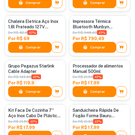
Comprar
Comprar
Categoria padrão
Categoria padrão
Chaleira Eletrica Aço Inox
Impressora Térmica
1.8l Prateado 127V
Bluetooth Munbyn
Desligamento Automático
Realwriter Rw402b 127v
De
R$ 82,8
De
R$ 948,63
-
17
%
-
17
%
Ferve Rapido
Por
R$ 69
Por
R$ 790,49
Comprar
Comprar
Adaptadores de Cabos de Rede
Categoria padrão
Grupo Pegazus Starlink
Processador de alimentos
Cable Adapter
Manual 500ml
De
R$ 143,89
De
R$ 21,59
-
17
%
-
17
%
Por
R$ 119,9
Por
R$ 17,99
Comprar
Comprar
Categoria padrão
Categoria padrão
Kit Faca De Cozinha 7''
Sanduicheira Rápida De
Aço Inox Cabo De Plástico
Fogão Forma Bauru
Corte Afiada de Carnes E
Lanches Em Alumínio
De
R$ 21,59
De
R$ 21,59
-
17
%
-
17
%
Um Garfo Trinchante 5''
Por
R$ 17,99
Por
R$ 17,99
Churrasco De Cozinha