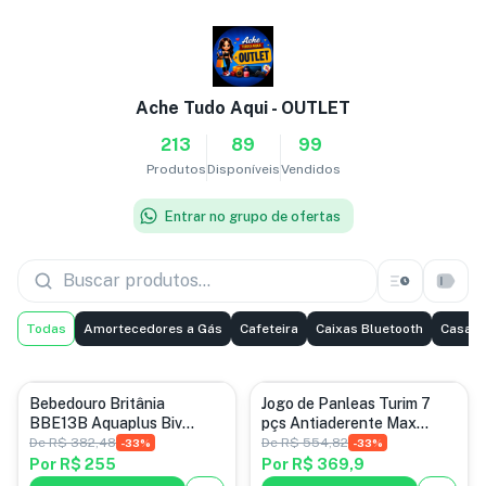
Ache Tudo Aqui - OUTLET
213
89
99
Produtos
Disponíveis
Vendidos
Entrar no grupo de ofertas
Todas
Amortecedores a Gás
Cafeteira
Caixas Bluetooth
Casa e
Categoria padrão
Categoria padrão
Bebedouro Britânia
Jogo de Panleas Turim 7
BBE13B Aquaplus Biv
pçs Antiaderente Max
Capacidade 10L e 20L
Preto com panela de
De
R$ 382,48
De
R$ 554,82
-
33
%
-
33
%
Pressão 4,5 L
Por
R$ 255
Por
R$ 369,9