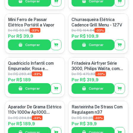
Comprar
Comprar
+ pulsar, 6 a
Amortecedores a Gás
Categoria padrão
Mini Ferro de Passar
Churrasqueira Elétrica
Elétrico Portátil a Vapor
Cadence Grill Menu - 127V
De
R$ 59,85
De
R$ 164,84
-
33
%
-
33
%
Por
R$ 39,9
Por
R$ 109,9
Comprar
Comprar
Categoria padrão
Categoria padrão
Quadriciclo Infantil com
Fritadeira Airfryer Série
Empurrador, Rosa e
3000, Philips Walita, com
Turquesa, Modelo Dog
4.1L de capacidade,
De
R$ 283,49
De
R$ 479,83
-
33
%
-
33
%
Vermelha, 1400W
Por
R$ 189
Por
R$ 319,9
Comprar
Comprar
Categoria padrão
Categoria padrão
Aparador De Grama Elétrico
Rasteirinha De Strass Com
110v 1000w Ap1000
Regulagem n37
Tramontina
De
R$ 284,84
De
R$ 59,85
-
33
%
-
33
%
Por
R$ 189,9
Por
R$ 39,9
Comprar
Comprar