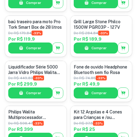
Comprar
Comprar
Categoria padrão
Categoria padrão
baú traseiro para moto Pro
Grill Large Stone Philco
Tork Smart Box de 28 litros
1500W PGR03P - 127V
De
R$ 179,84
De
R$ 284,84
-
33
%
-
33
%
Por
R$ 119,9
Por
R$ 189,9
Comprar
Comprar
Categoria padrão
Eletrônico
Liquidificador Série 5000
Fone de ouvido Headphone
Jarra Vidro Philips Walita
Bluetooth sem fio Rosa
Preto 1200W RI2242/93-
De
R$ 449,83
De
R$ 74,85
-
33
%
-
33
%
127V
Por
R$ 299,9
Por
R$ 49,9
Comprar
Comprar
Categoria padrão
Categoria padrão
Philips Walita
Kit 12 Argolas e 4 Cones
Multiprocessador
para Crianças e /ou
PowerChop 1000, Preto,
Fisioterapia
De
R$ 598,47
De
R$ 37,5
-
33
%
-
33
%
Copo com capacidade de
Por
R$ 399
Por
R$ 25
1,5 litros, Duas velocidades