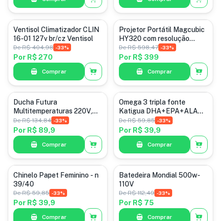
Eletrodomésticos
Categoria padrão
Ventisol Climatizador CLIN
Projetor Portátil Magcubic
16-01 127v br/cz Ventisol
HY320 com resolução
nativa de 1080p Wifi
De
R$ 404,98
De
R$ 598,47
-
33
%
-
33
%
Por
R$ 270
Por
R$ 399
Comprar
Comprar
Categoria padrão
Categoria padrão
Ducha Futura
Omega 3 tripla fonte
Multitemperaturas 220V,
Katigua DHA+EPA+ALA
6800W, Lorenzetti , Branco
240 Cápsulas
De
R$ 134,84
De
R$ 59,85
-
33
%
-
33
%
Por
R$ 89,9
Por
R$ 39,9
Comprar
Comprar
Categoria padrão
Categoria padrão
Chinelo Papet Feminino - n
Batedeira Mondial 500w-
39/40
110V
De
R$ 59,85
De
R$ 112,49
-
33
%
-
33
%
Por
R$ 39,9
Por
R$ 75
Comprar
Comprar