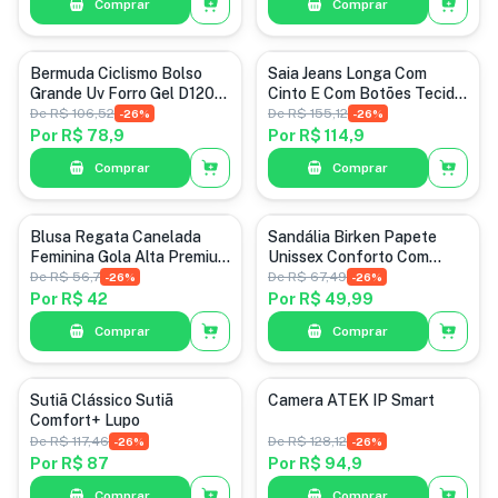
Comprar
Comprar
Bermuda Ciclismo Bolso
Saia Jeans Longa Com
Grande Uv Forro Gel D120
Cinto E Com Botões Tecido
Profissional
Leve Fashion
De
R$ 106,52
De
R$ 155,12
-
26
%
-
26
%
Por
R$ 78,9
Por
R$ 114,9
Comprar
Comprar
Blusa Regata Canelada
Sandália Birken Papete
Feminina Gola Alta Premiun
Unissex Conforto Com
Elegante
Dupla Fivela
De
R$ 56,7
De
R$ 67,49
-
26
%
-
26
%
Por
R$ 42
Por
R$ 49,99
Comprar
Comprar
Sutiã Clássico Sutiã
Camera ATEK IP Smart
Comfort+ Lupo
De
R$ 117,46
De
R$ 128,12
-
26
%
-
26
%
Por
R$ 87
Por
R$ 94,9
Comprar
Comprar