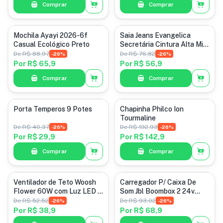
Comprar
Comprar
Mochila Ayayi 2026-6f
Saia Jeans Evangelica
Casual Ecológico Preto
Secretária Cintura Alta Midi
Feminina
De
R$ 88,97
De
R$ 76,82
-
26
%
-
26
%
Por
R$ 65,9
Por
R$ 56,9
Comprar
Comprar
Porta Temperos 9 Potes
Chapinha Philco Ion
Tourmaline
De
R$ 40,37
De
R$ 192,93
-
26
%
-
26
%
Por
R$ 29,9
Por
R$ 142,9
Comprar
Comprar
Ventilador de Teto Woosh
Carregador P/ Caixa De
Flower 60W com Luz LED e
Som Jbl Boombox 2 24v
Controle Remoto
4.2a
De
R$ 52,52
De
R$ 93,02
-
26
%
-
26
%
Por
R$ 38,9
Por
R$ 68,9