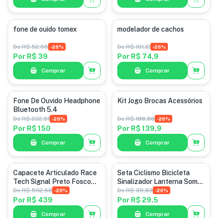
fone de ouido tomex
modelador de cachos
De
R$ 52,65
De
R$ 101,12
-
26
%
-
26
%
Por
R$ 39
Por
R$ 74,9
Comprar
Comprar
Fone De Ouvido Headphone
Kit Jogo Brocas Acessórios
Bluetooth 5.4
De
R$ 202,51
De
R$ 188,88
-
26
%
-
26
%
Por
R$ 150
Por
R$ 139,9
Comprar
Comprar
Capacete Articulado Race
Seta Ciclismo Bicicleta
Tech Signal Preto Fosco
Sinalizador Lanterna Som
Robo
C/ Controle
De
R$ 592,68
De
R$ 39,83
-
26
%
-
26
%
Por
R$ 439
Por
R$ 29,5
Comprar
Comprar