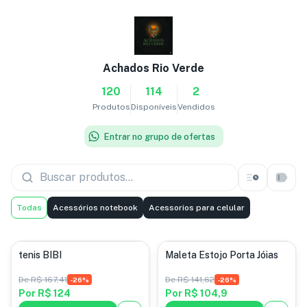
Achados Rio Verde
120
114
2
Produtos
Disponíveis
Vendidos
Entrar no grupo de ofertas
Todas
Acessórios notebook
Acessorios para celular
tenis BIBI
Maleta Estojo Porta Jóias
De
R$ 167,41
De
R$ 141,62
-
26
%
-
26
%
Por
R$ 124
Por
R$ 104,9