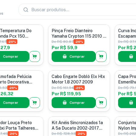
os
e Temperatura
Pinças de Freios
Acessórios
 Temperatura Do
Pinça Freio Dianteiro
Curva In
onda Pcx 150
Yamaha Crypton 115 2010 A
Escapame
 2014 A 2022
2016
Graus
7,67
De
R$ 80,87
De
R$ 37,
-
26
%
-
26
%
 27,9
Por
R$ 59,9
Por
R$ 2
Comprar
Comprar
veis e Decoração
Acessórios para Veículos
Acessórios
lmofada Pelúcia
Cabo Engate Doblô Elx Hlx
Capa Pr
rto Decorativa
Motor 1.8 2007 2009
Esmerilh
ha Vermelho
Seguro
5,53
De
R$ 161,94
De
R$ 79,
-
26
%
-
26
%
ho
 26,32
Por
R$ 119,95
Por
R$ 
Comprar
Comprar
ores de Louça
Anéis Sincronizadores
Acessórios
dor Louça Preto
Kit Anéis Sincronizados 1a
Conjunt
xi Porta Talheres
A 5a Ducato 2002-2017
Nylon Im
Macaquinho
Verde/pr
27,45
De
R$ 728,93
De
R$ 202
-
26
%
-
26
%