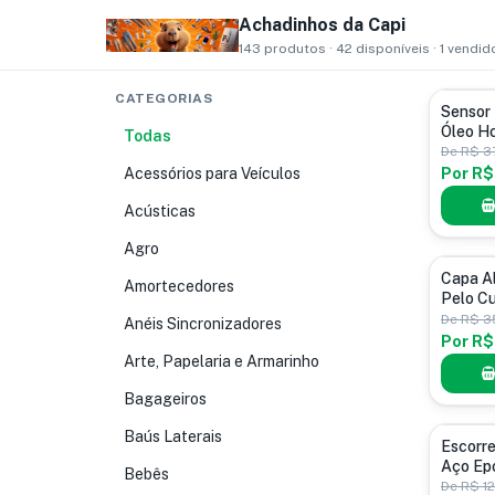
Achadinhos da Capi
143 produtos · 42 disponíveis · 1 vendid
CATEGORIAS
Sensor d
Sensor
Óleo H
Todas
Pcx150
De
R$ 3
Acessórios para Veículos
Por
R$
Acústicas
Agro
Casa, Mó
Capa A
Amortecedores
Pelo Cu
Vermel
De
R$ 3
Anéis Sincronizadores
Vermel
Por
R$
Arte, Papelaria e Armarinho
Bagageiros
Baús Laterais
Escorred
Escorre
Aço Epó
Bebês
Preto
De
R$ 1