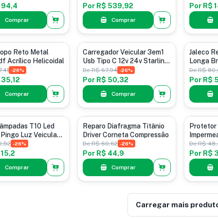
 94,4
Por
R$ 539,92
Por
R$ 
Comprar
Comprar
Acessórios para Veículos
Camisas
Topo Reto Metal
Carregador Veicular 3em1
Jaleco R
f Acrílico Helicoidal
Usb Tipo C 12v 24v Starlink
Longa Br
Cinza-escuro
Profissio
,41
De
R$ 67,94
De
R$ 80
-
26
%
-
26
%
 35,12
Por
R$ 50,32
Por
R$ 
Comprar
Comprar
 de Led
Drivers
Protetores 
Lâmpadas T10 Led
Reparo Diafragma Titânio
Protetor
Pingo Luz Veicular
Driver Corneta Compressão
Impermeá
nco 12 Volts
Conforto
0,52
De
R$ 60,62
De
R$ 48,
-
26
%
-
26
%
Queen
 15,2
Por
R$ 44,9
Por
R$ 
Comprar
Comprar
Carregar mais produt