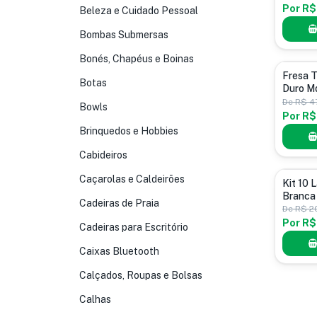
Por
R$
Beleza e Cuidado Pessoal
Bombas Submersas
Bonés, Chapéus e Boinas
Fresas
Fresa 
Botas
Duro Md
De
R$ 47
Bowls
Por
R$
Brinquedos e Hobbies
Cabideiros
Caçarolas e Caldeirões
Lâmpadas
Kit 10 
Branca 
Cadeiras de Praia
T10 Bra
De
R$ 2
Por
R$
Cadeiras para Escritório
Caixas Bluetooth
Calçados, Roupas e Bolsas
Calhas