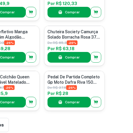
149,9
Por
R$ 120,33
Comprar
Comprar
Chuteiras
efletivo Manga
Chuteira Society Camurça
im Algodão
Solado Borracha Rosa 37
nal Azul Listras M
Br
,03
De
R$ 85,3
-
26
%
-
26
%
59,28
Por
R$ 63,18
Comprar
Comprar
para Colchões
Pedais de Partida
 Colchão Queen
Pedal De Partida Completo
vel Matelado
Gp Moto Dafra Riva 150
 Premium Branco
Ano 2016
47
De
R$ 37,8
-
26
%
-
26
%
35,9
Por
R$ 28
Comprar
Comprar
os