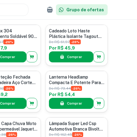
Grupo de ofertas
 para Veículos
Casa, Móveis e Decoração
ox 304
Cadeado Loto Haste
nto Soldável 90
Plástica Isolante Tagout
Amarelo
67
De
R$ 61,97
-
26
%
-
26
%
7,9
Por
R$ 45,9
Comprar
Comprar
 para Veículos
Lanternas
oteção Fechada
Lanterna Headlamp
adeira Aço Corte
Compacta E Potente Para
Iluminação Branco Preto
92
De
R$ 73,44
-
26
%
-
26
%
59,2
Por
R$ 54,4
Comprar
Comprar
 para Veículos
Lâmpadas de Led
o Capa Chuva Moto
Lâmpada Super Led Csp
permeável Jaqueta
Automotiva Branca Bivolt
eto P
H27
,38
De
R$ 162,45
-
26
%
-
26
%